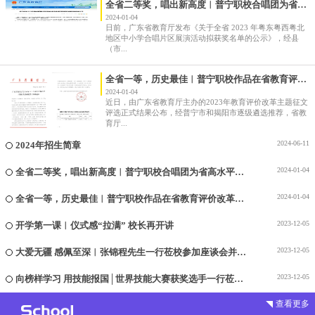
全省二等奖，唱出新高度︱普宁职校合唱团为省高
水平学校建设添光彩
2024-01-04
日前，广东省教育厅发布《关于全省 2023 年粤东粤西粤北
地区中小学合唱片区展演活动拟获奖名单的公示》，经县
（市...
全省一等，历史最佳︱普宁职校作品在省教育评价
改革主题征...
2024-01-04
近日，由广东省教育厅主办的2023年教育评价改革主题征文
评选正式结果公布，经普宁市和揭阳市逐级遴选推荐，省教
育厅...
2024-06
11
2024年招生简章
2024-01
04
全省二等奖，唱出新高度︱普宁职校合唱团为省高水平学校...
2024-01
04
全省一等，历史最佳︱普宁职校作品在省教育评价改革主题...
2023-12
05
开学第一课︱仪式感“拉满” 校长再开讲
2023-12
05
大爱无疆 感佩至深︱张锦程先生一行莅校参加座谈会并再...
2023-12
05
向榜样学习 用技能报国│世界技能大赛获奖选手一行莅校...
查看更多