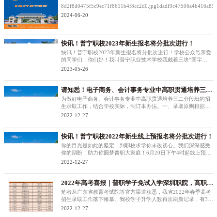
8d2f8d0475f5c9ec71f8611b4f8cc2d0.jpg1dadf9c47506a4b416a894
2024-06-20
快讯！普宁职校2023年新生报名将分批次进行！
快讯！普宁职校2023年新生报名将分批次进行！学校公众号亲爱
的同学们，你们好！我叫普宁职业技术学校我戴着三块“国字
号”的金牌奖章首批国家级重点中职学校首批国家改革发展示范校
2023-05-26
全国教育系统先进集体在揭阳市所有中职学校中我是大家齐声赞
誉的那个“唯一”“粤东
请知悉！电子商务、会计事务专业中高职贯通培养三二
分段班招生录取办法
为做好电子商务、会计事务专业中高职贯通培养三二分段班的招
生录取工作，结合学校实际，制订本办法。一、录取原则根据学
生线上报名系统填报的志愿，按中考总分成绩从高到低依次录
2022-12-27
取，如其中某位学生放弃，则按序递补。二、线上报名时间及方
式报名时间：7月12日9时至
快讯！普宁职校2022年新生线上预报名将分批次进行！
你的目光是如此的坚定，到职校求学你未改初心。我们深深感受
你的期盼，助力你圆梦普职大家庭！6月20日下午4时起线上预报
名分时段分批次正式开始我们等着你动动手指，让你求学的梦想
2022-12-27
成真（一）第一批次（6月20日下午4时起）线上预报名专业名单
（客满为止）（二）
2022年高考喜报｜普职学子免试入学深圳职院，高职录
取结果再次刷新...
笔者从广东省教育考试院等官方渠道获悉，我省2022年春季高考
招生录取工作落下帷幕。我校学子升学人数再次刷新记录，有35
名同学通过高职自主招生考试被录取，其中29名同学获得技能大
2022-12-27
赛免试入读高职；有240名同学通过“3+证书”高考被高职录取，