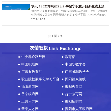
最为喜炸的是
快讯！2022年6月29日9:00普宁职校开始新生线上预报
名！
你的目光是如此的坚定，到职校求学你未改初心。我们深深感受
你的期盼，助力你圆梦普职大家庭！动动手指，让你求学的梦想
成真— 学校简介 — 普宁职业技术学校创办于1992年，是由著名
2022-12-27
实业家、旅泰侨领张锦程先生乐捐巨资倡建并由普宁市人民政府
主管的一所公办
共
1
页
7
条
友情链接
中央群众路线网
教育部
中国职成网
中国职教学会
广东省教育厅
广东省职教学会
职业院校数字化学习平台
揭阳群众路线
揭阳新闻网
揭阳教育网
普宁政府网
普宁教育网
土川人才网
揭阳招聘网
普宁人才网
揭阳市人民政府网