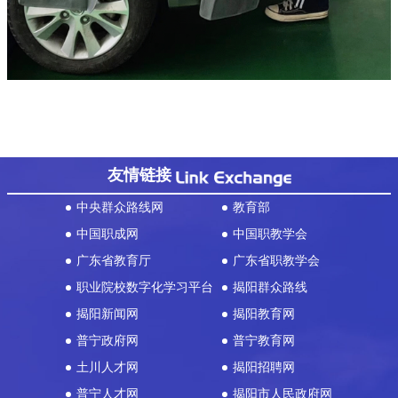
友情链接
中央群众路线网
教育部
中国职成网
中国职教学会
广东省教育厅
广东省职教学会
职业院校数字化学习平台
揭阳群众路线
揭阳新闻网
揭阳教育网
普宁政府网
普宁教育网
土川人才网
揭阳招聘网
普宁人才网
揭阳市人民政府网