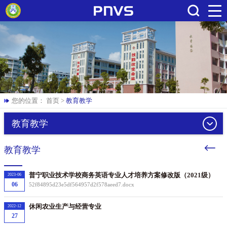
搜索
您的位置：
首页
>
教育教学
教育教学
教育教学
普宁职业技术学校商务英语专业人才培养方案修改版（2021级）
2023-06
06
52f84895d23e5df564957d2f578aeed7.docx
休闲农业生产与经营专业
2022-12
27