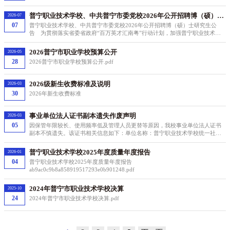
普宁职业技术学校、中共普宁市委党校2026年公开招聘博（硕）士
2026-07
研究生公告
07
普宁职业技术学校、中共普宁市委党校2026年公开招聘博（硕）士研究生公
告 为贯彻落实省委省政府“百万英才汇南粤”行动计划，加强普宁职业技术学
校、中共普宁市委党校教师队伍建设，根据《中共中央组织部 人力资源社会保
障部关于进一步做好事业单位公开招聘工作的
2026普宁市职业学校预算公开
2026-05
28
2026普宁市职业学校预算公开.pdf
2026级新生收费标准及说明
2026-03
30
2026年新生收费标准
事业单位法人证书副本遗失作废声明
2026-03
05
因保管年限较长、使用频率低及管理人员更替等原因，我校事业单位法人证书
副本不慎遗失。该证书相关信息如下：单位名称：普宁职业技术学校统一社会
信用代码：12445281456025521Q核发日期：自2021年06月17日至2026年06月
16日依据《事业
普宁职业技术学校2025年度质量年度报告
2026-01
04
普宁职业技术学校2025年度质量年度报告
ab9ac0c9b8a858919517293e0b901248.pdf
2024年普宁市职业技术学校决算
2025-10
24
2024年普宁市职业技术学校决算.pdf