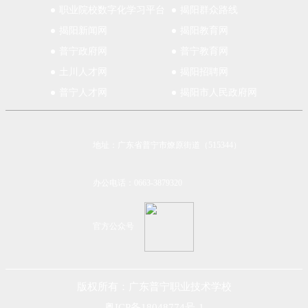
职业院校数字化学习平台
揭阳群众路线
揭阳新闻网
揭阳教育网
普宁政府网
普宁教育网
土川人才网
揭阳招聘网
普宁人才网
揭阳市人民政府网
地址：广东省普宁市燎原街道（515344）
办公电话：0663-3879320
官方公众号
版权所有：广东普宁职业技术学校
粤ICP备18048774号-1