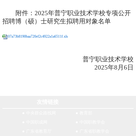
附件：
202
5
年普宁职业技术学校
专项公开
招聘
博（硕）士研究生
拟聘用对象名单
07a73b8190baa720ef2c4922a1a6511f.xls
普宁职业技术学校
202
5
年
8
月
6
日
友情链接
中央群众路线网
教育部
中国职成网
中国职教学会
广东省教育厅
广东省职教学会