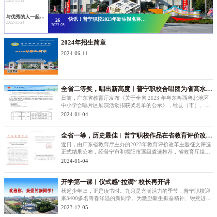
2022-11-24
与优秀的人一起变得更优秀 | 菁英汇学习班第一期第六课圆满结束！
快讯！普宁职校2023年新生报名将分批次进...
26
2022-11-24
2023-05
2024年招生简章
2024-06-11
全省二等奖，唱出新高度︱普宁职校合唱团为省高水平
学校建设添光彩
日前，广东省教育厅发布《关于全省 2023 年粤东粤西粤北地区
中小学合唱片区展演活动拟获奖名单的公示》，经县（市）、地
市逐级遴选推荐，省教育厅组织专家现场评审，我校参演合唱团
2024-01-04
队表现突出，荣获省级二等奖。近年来尤其是今年以来，我校以
省高水平中职学校建设
全省一等，历史最佳︱普宁职校作品在省教育评价改革
主题征文评选中获奖
近日，由广东省教育厅主办的2023年教育评价改革主题征文评选
正式结果公布，经普宁市和揭阳市逐级遴选推荐，省教育厅组织
资格审查、论文查重、专家评选及审议，由我校副校长王俊填和
2024-01-04
教研助理郭磊合作撰写的《中职学校课程思政教学效果评价改革
的探索——构建“双线四
开学第一课︱仪式感“拉满” 校长再开讲
秋起少年归，正是读书时。九月是充满活力的季节，普宁职校迎
来3400多名青春洋溢的新同学。为激励新生振奋精神、锐意进
取，明确新学期的奋斗目标，营造浓厚的开学气氛，9月6日和9
2023-12-05
月8日上午，我校在锦程礼堂分批举行2023级新生开学典礼暨入