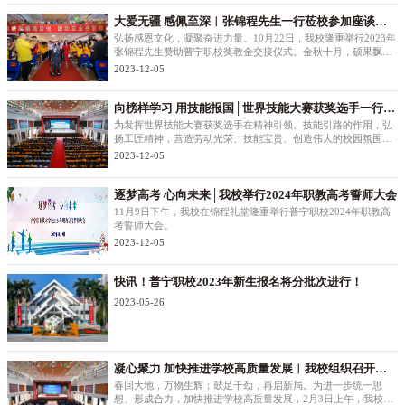
学训练动员会。学校
大爱无疆 感佩至深︱张锦程先生一行莅校参加座谈会
并再次颁发奖教金
弘扬感恩文化，凝聚奋进力量。10月22日，我校隆重举行2023年
张锦程先生赞助普宁职校奖教金交接仪式。金秋十月，硕果飘
香。当天下午4时许，泰国Double A 1991集团创始董事长张锦程
2023-12-05
先生偕夫人符爱花女士，张锦程先生长子、泰国Double A 1
向榜样学习 用技能报国│世界技能大赛获奖选手一行莅
校宣讲交流
为发挥世界技能大赛获奖选手在精神引领、技能引路的作用，弘
扬工匠精神，营造劳动光荣、技能宝贵、创造伟大的校园氛围，
进一步加强劳动教育工作，激励职教学生走技能成才、技能报国
2023-12-05
之路，11月8日下午，由广东省人力资源和社会保障厅主办，广
东省人才服务局、揭阳市人
逐梦高考 心向未来│我校举行2024年职教高考誓师大会
11月9日下午，我校在锦程礼堂隆重举行普宁职校2024年职教高
考誓师大会。
2023-12-05
快讯！普宁职校2023年新生报名将分批次进行！
2023-05-26
凝心聚力 加快推进学校高质量发展︱我校组织召开新
学期全体教职工大会
春回大地，万物生辉；鼓足干劲，再启新局。为进一步统一思
想、形成合力，加快推进学校高质量发展，2月3日上午，我校在