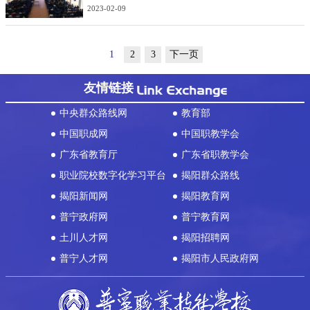
南校区锦程礼堂组织召开了全体教职工大会。党总支部书记、校
2023-02-09
长林日阳等党政领导出席会议，全体教职工参加活动。大会由林
日阳主持。会上，副校长陈小
1
2
3
下一页
友情链接
中央群众路线网
教育部
中国职成网
中国职教学会
广东省教育厅
广东省职教学会
职业院校数字化学习平台
揭阳群众路线
揭阳新闻网
揭阳教育网
普宁政府网
普宁教育网
土川人才网
揭阳招聘网
普宁人才网
揭阳市人民政府网