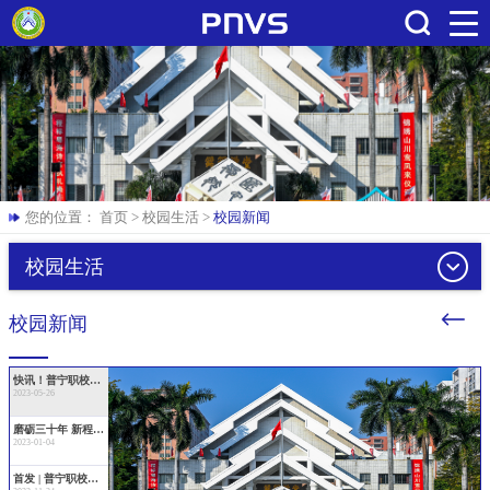
搜索
您的位置：
首页
>
校园生活
>
校园新闻
校园生活
校园新闻
快讯！普宁职校2023年新生报名将分批次进行！
2023-05-26
磨砺三十年 新程志更坚|普宁职校建校30周年发展大会奋取成功
2023-01-04
首发 | 普宁职校校友原创公益抗疫歌曲《凝聚》温情上线