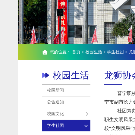
您的位置：
首页
>
校园生活
>
学生社团
>
龙
校园生活
龙狮协
校园新闻
普宁职校
宁市副市长方
公告通知
社团筹
校园文化
职生文明风采
学生社团
校“文明风采