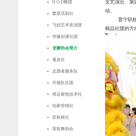
文艺演出、第
H.O.D舞团
动。
繁星话剧社
普宁职
飞炫艺术表演团
精品社团的方
华服创课社团
龙狮协会简介
蓬皮社
志愿者服务队
升旗队社团
维达家电技术社
怡家营销社
弈秋棋社
英歌舞协会