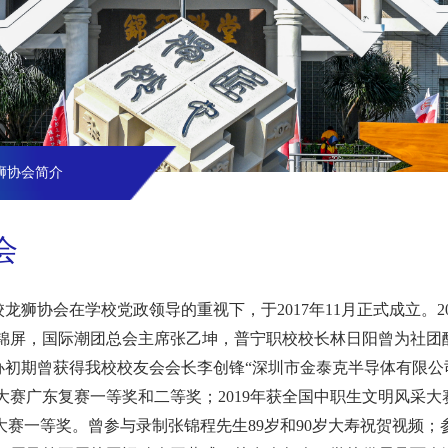
狮协会简介
会
龙狮协会在学校党政领导的重视下，于2017年11月正式成立。2
锦屏，国际潮团总会主席张乙坤，普宁职校校长林日阳曾为社团
办初期曾获得我校校友会会长李创锋“深圳市金泰克半导体有限公司
大赛广东复赛一等奖和二等奖；2019年获全国中职生文明风采大
”大赛一等奖。曾参与录制张锦程先生89岁和90岁大寿祝贺视频