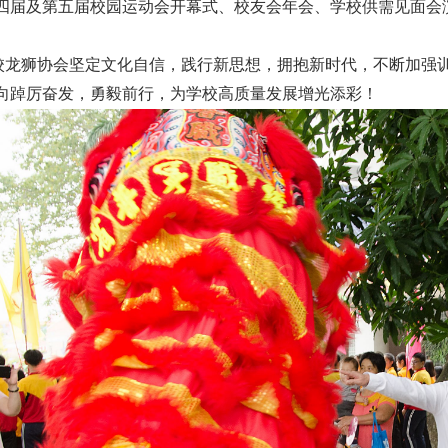
四届及第五届校园运动会开幕式、校友会年会、学校供需见面会
校龙狮协会坚定文化自信，践行新思想，拥抱新时代，不断加强
向踔厉奋发，勇毅前行，为学校高质量发展增光添彩！